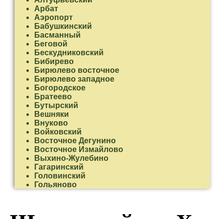
Арбат
Аэропорт
Бабушкинский
Басманный
Беговой
Бескудниковский
Бибирево
Бирюлево восточное
Бирюлево западное
Богородское
Братеево
Бутырский
Вешняки
Внуково
Войковский
Восточное Дегунино
Восточное Измайлово
Выхино-Жулебино
Гагаринский
Головинский
Гольяново
Даниловский
Дмитровский
Донской