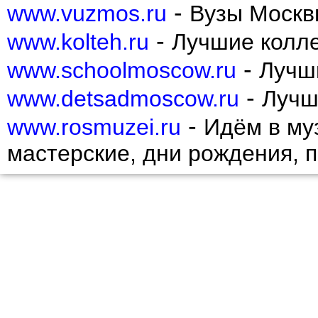
Пресненский
-
www.vuzmos.ru
Вузы Москв
Проспект Вернадского
Раменки
-
www.kolteh.ru
Лучшие колл
Ростокино
Рязанский
-
www.schoolmoscow.ru
Лучш
Савеловский
Свиблово
-
www.detsadmoscow.ru
Лучш
Северное Бутово
Северное Измайлово
-
Северное Медведково
www.rosmuzei.ru
Идём в муз
Северное Тушино
Северный
мастерские, дни рождения, 
Сокол
Соколиная гора
Сокольники
Солнцево
Строгино
Таганский
Тверской
Текстильщики
Теплый Стан
Тимирязевский
Тропарево-Никулино
Филевский Парк
Фили-Давыдково