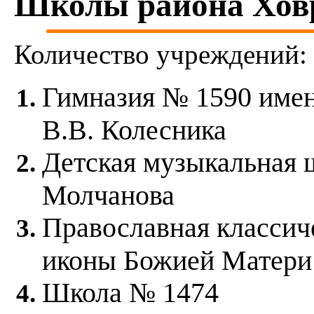
Школы района Хов
Дорогомилово
Замоскворечье
Западное Дегунино
Зюзино
Количество учреждений:
Зябликово
Ивановское
Измайлово
Гимназия № 1590 имен
Капотня
Коньково
Коптево
В.В. Колесника
Косино-Ухтомский
Котловка
Детская музыкальная 
Красносельский
Крылатское
Кузьминки
Молчанова
Кунцево
Куркино
Левобережный
Православная классич
Лефортово
Лианозово
иконы Божией Матери 
Ломоносовский
Лосиноостровский
Люблино
Школа № 1474
Марфино
Марьина Роща