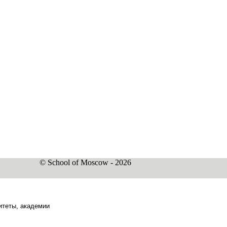
© School of Moscow - 2026
итеты, академии