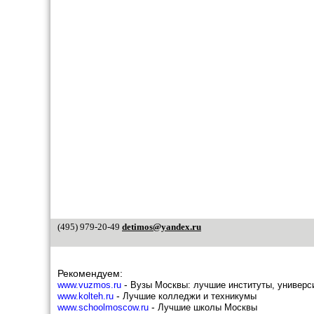
Марьино
Метрогородок
Мещанский
Митино
Можайский
Молжаниновский
Москворечье-Сабурово
Нагатино - Садовники
Нагатинский затон
Нагорный
Некрасовка
Нижегородский
Ново-Переделкино
Новогиреево
Новокосино
Обручевский
Орехово-Борисово северное
Орехово-Борисово южное
(495) 979-20-49
detimos@yandex.ru
Останкинский
Отрадное
Очаково-Матвеевское
Перово
Рекомендуем:
Печатники
-
www.vuzmos.ru
Вузы Москвы: лучшие институты, универс
Покровское - Стрешнево
-
www.kolteh.ru
Лучшие колледжи и техникумы
Преображенское
-
www.schoolmoscow.ru
Лучшие школы Москвы