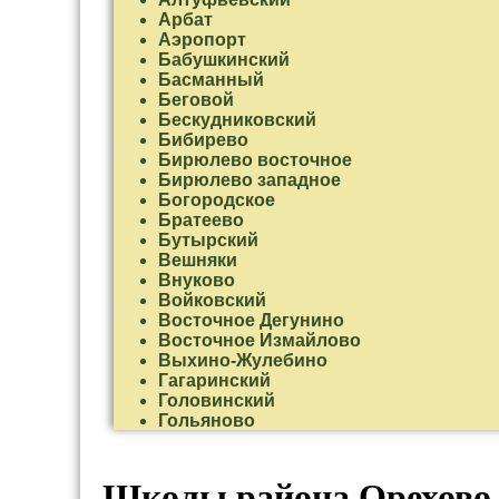
Арбат
Аэропорт
Бабушкинский
Басманный
Беговой
Бескудниковский
Бибирево
Бирюлево восточное
Бирюлево западное
Богородское
Братеево
Бутырский
Вешняки
Внуково
Войковский
Восточное Дегунино
Восточное Измайлово
Выхино-Жулебино
Гагаринский
Головинский
Гольяново
Даниловский
Дмитровский
Донской
Школы района Орехово-