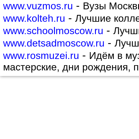
Пресненский
-
www.vuzmos.ru
Вузы Москв
Проспект Вернадского
Раменки
-
www.kolteh.ru
Лучшие колл
Ростокино
Рязанский
-
www.schoolmoscow.ru
Лучш
Савеловский
Свиблово
-
www.detsadmoscow.ru
Лучш
Северное Бутово
Северное Измайлово
-
Северное Медведково
www.rosmuzei.ru
Идём в муз
Северное Тушино
Северный
мастерские, дни рождения, 
Сокол
Соколиная гора
Сокольники
Солнцево
Строгино
Таганский
Тверской
Текстильщики
Теплый Стан
Тимирязевский
Тропарево-Никулино
Филевский Парк
Фили-Давыдково