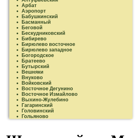
Арбат
Аэропорт
Бабушкинский
Басманный
Беговой
Бескудниковский
Бибирево
Бирюлево восточное
Бирюлево западное
Богородское
Братеево
Бутырский
Вешняки
Внуково
Войковский
Восточное Дегунино
Восточное Измайлово
Выхино-Жулебино
Гагаринский
Головинский
Гольяново
Даниловский
Дмитровский
Донской