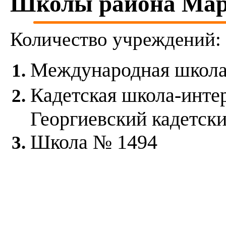
Школы района Мар
Дорогомилово
Замоскворечье
Западное Дегунино
Зюзино
Количество учреждений:
Зябликово
Ивановское
Измайлово
Международная школа
Капотня
Коньково
Коптево
Кадетская школа-инте
Косино-Ухтомский
Котловка
Красносельский
Георгиевский кадетски
Крылатское
Кузьминки
Школа № 1494
Кунцево
Куркино
Левобережный
Лефортово
Лианозово
Ломоносовский
Лосиноостровский
Люблино
Марфино
Марьина Роща