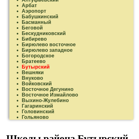
Арбат
Аэропорт
Бабушкинский
Басманный
Беговой
Бескудниковский
Бибирево
Бирюлево восточное
Бирюлево западное
Богородское
Братеево
Бутырский
Вешняки
Внуково
Войковский
Восточное Дегунино
Восточное Измайлово
Выхино-Жулебино
Гагаринский
Головинский
Гольяново
Даниловский
Дмитровский
Донской
Школы района Бутырский.