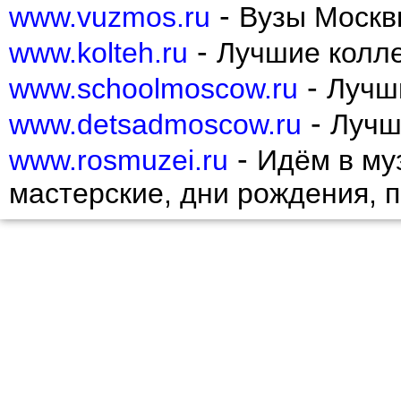
Пресненский
-
www.vuzmos.ru
Вузы Москв
Проспект Вернадского
Раменки
-
www.kolteh.ru
Лучшие колл
Ростокино
Рязанский
-
www.schoolmoscow.ru
Лучш
Савеловский
Свиблово
-
www.detsadmoscow.ru
Лучш
Северное Бутово
Северное Измайлово
-
Северное Медведково
www.rosmuzei.ru
Идём в муз
Северное Тушино
Северный
мастерские, дни рождения, 
Сокол
Соколиная гора
Сокольники
Солнцево
Строгино
Таганский
Тверской
Текстильщики
Теплый Стан
Тимирязевский
Тропарево-Никулино
Филевский Парк
Фили-Давыдково