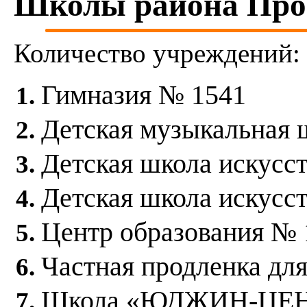
Школы района Прос
Дорогомилово
Замоскворечье
Западное Дегунино
Зюзино
Количество учреждений:
Зябликово
Ивановское
Измайлово
Гимназия № 1541
Капотня
Коньково
Коптево
Детская музыкальная 
Косино-Ухтомский
Котловка
Красносельский
Детская школа искусс
Крылатское
Кузьминки
Кунцево
Детская школа искусс
Куркино
Левобережный
Центр образования № 
Лефортово
Лианозово
Ломоносовский
Частная продленка для
Лосиноостровский
Люблино
Марфино
Школа «ЮДЖИН-ЦЕ
Марьина Роща