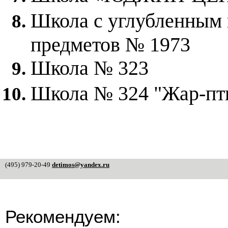
Марьино
Метрогородок
Школа с углубленным 
Мещанский
Митино
предметов № 1973
Можайский
Молжаниновский
Москворечье-Сабурово
Школа № 323
Нагатино - Садовники
Нагатинский затон
Нагорный
Школа № 324 "Жар-пт
Некрасовка
Нижегородский
Ново-Переделкино
Новогиреево
Новокосино
Обручевский
Орехово-Борисово северное
Орехово-Борисово южное
(495) 979-20-49
detimos@yandex.ru
Останкинский
Отрадное
Очаково-Матвеевское
Перово
Печатники
Рекомендуем:
Покровское - Стрешнево
Преображенское