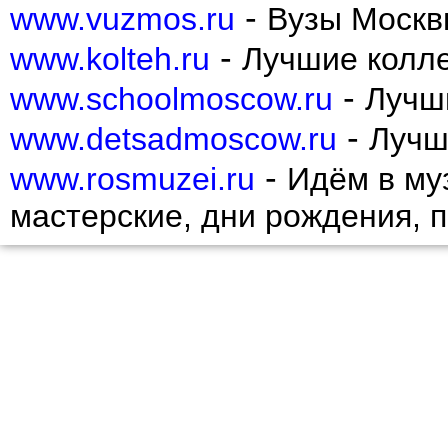
Пресненский
-
www.vuzmos.ru
Вузы Москв
Проспект Вернадского
Раменки
-
www.kolteh.ru
Лучшие колл
Ростокино
Рязанский
-
www.schoolmoscow.ru
Лучш
Савеловский
Свиблово
-
www.detsadmoscow.ru
Лучш
Северное Бутово
Северное Измайлово
-
Северное Медведково
www.rosmuzei.ru
Идём в муз
Северное Тушино
Северный
мастерские, дни рождения, 
Сокол
Соколиная гора
Сокольники
Солнцево
Строгино
Таганский
Тверской
Текстильщики
Теплый Стан
Тимирязевский
Тропарево-Никулино
Филевский Парк
Фили-Давыдково