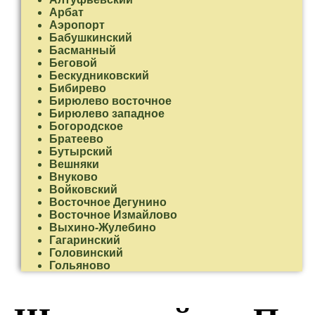
Арбат
Аэропорт
Бабушкинский
Басманный
Беговой
Бескудниковский
Бибирево
Бирюлево восточное
Бирюлево западное
Богородское
Братеево
Бутырский
Вешняки
Внуково
Войковский
Восточное Дегунино
Восточное Измайлово
Выхино-Жулебино
Гагаринский
Головинский
Гольяново
Даниловский
Дмитровский
Донской