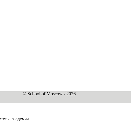
© School of Moscow - 2026
итеты, академии