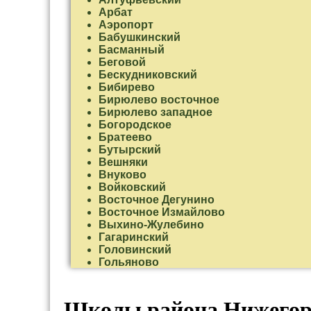
Арбат
Аэропорт
Бабушкинский
Басманный
Беговой
Бескудниковский
Бибирево
Бирюлево восточное
Бирюлево западное
Богородское
Братеево
Бутырский
Вешняки
Внуково
Войковский
Восточное Дегунино
Восточное Измайлово
Выхино-Жулебино
Гагаринский
Головинский
Гольяново
Даниловский
Дмитровский
Донской
Школы района Нижегор