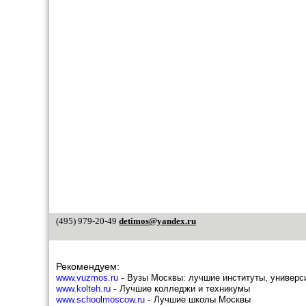
Марьино
Метрогородок
Мещанский
Митино
Можайский
Молжаниновский
Москворечье-Сабурово
Нагатино - Садовники
Нагатинский затон
Нагорный
Некрасовка
Нижегородский
Ново-Переделкино
Новогиреево
Новокосино
Обручевский
Орехово-Борисово северное
Орехово-Борисово южное
(495) 979-20-49
detimos@yandex.ru
Останкинский
Отрадное
Очаково-Матвеевское
Перово
Рекомендуем:
Печатники
-
www.vuzmos.ru
Вузы Москвы: лучшие институты, универс
Покровское - Стрешнево
-
www.kolteh.ru
Лучшие колледжи и техникумы
Преображенское
-
www.schoolmoscow.ru
Лучшие школы Москвы