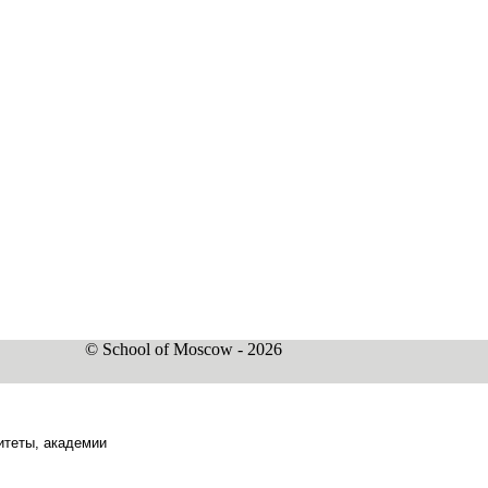
© School of Moscow - 2026
итеты, академии