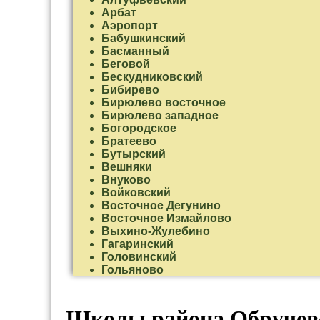
Арбат
Аэропорт
Бабушкинский
Басманный
Беговой
Бескудниковский
Бибирево
Бирюлево восточное
Бирюлево западное
Богородское
Братеево
Бутырский
Вешняки
Внуково
Войковский
Восточное Дегунино
Восточное Измайлово
Выхино-Жулебино
Гагаринский
Головинский
Гольяново
Даниловский
Дмитровский
Донской
Школы района Обручев