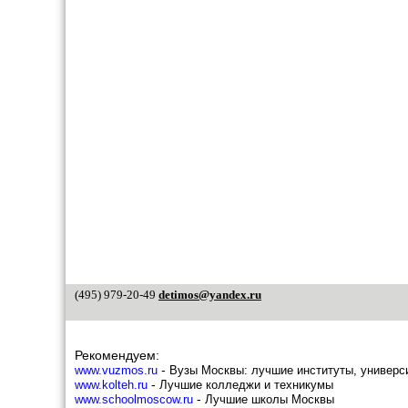
Марьино
Метрогородок
Мещанский
Митино
Можайский
Молжаниновский
Москворечье-Сабурово
Нагатино - Садовники
Нагатинский затон
Нагорный
Некрасовка
Нижегородский
Ново-Переделкино
Новогиреево
Новокосино
Обручевский
Орехово-Борисово северное
Орехово-Борисово южное
(495) 979-20-49
detimos@yandex.ru
Останкинский
Отрадное
Очаково-Матвеевское
Перово
Рекомендуем:
Печатники
-
www.vuzmos.ru
Вузы Москвы: лучшие институты, универс
Покровское - Стрешнево
-
www.kolteh.ru
Лучшие колледжи и техникумы
Преображенское
-
www.schoolmoscow.ru
Лучшие школы Москвы