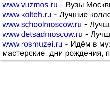
Пресненский
-
www.vuzmos.ru
Вузы Москв
Проспект Вернадского
Раменки
-
www.kolteh.ru
Лучшие колл
Ростокино
Рязанский
-
www.schoolmoscow.ru
Лучш
Савеловский
Свиблово
-
www.detsadmoscow.ru
Лучш
Северное Бутово
Северное Измайлово
-
Северное Медведково
www.rosmuzei.ru
Идём в муз
Северное Тушино
Северный
мастерские, дни рождения, 
Сокол
Соколиная гора
Сокольники
Солнцево
Строгино
Таганский
Тверской
Текстильщики
Теплый Стан
Тимирязевский
Тропарево-Никулино
Филевский Парк
Фили-Давыдково