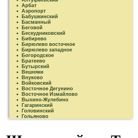
Арбат
Аэропорт
Бабушкинский
Басманный
Беговой
Бескудниковский
Бибирево
Бирюлево восточное
Бирюлево западное
Богородское
Братеево
Бутырский
Вешняки
Внуково
Войковский
Восточное Дегунино
Восточное Измайлово
Выхино-Жулебино
Гагаринский
Головинский
Гольяново
Даниловский
Дмитровский
Донской