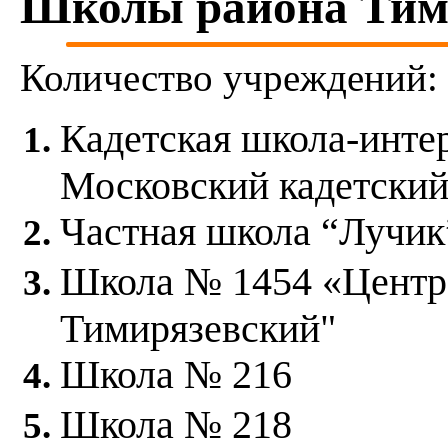
Школы района Тим
Дорогомилово
Замоскворечье
Западное Дегунино
Зюзино
Количество учреждений:
Зябликово
Ивановское
Измайлово
Кадетская школа-инте
Капотня
Коньково
Коптево
Московский кадетский
Косино-Ухтомский
Котловка
Частная школа “Лучик
Красносельский
Крылатское
Кузьминки
Школа № 1454 «Центр
Кунцево
Куркино
Левобережный
Тимирязевский"
Лефортово
Лианозово
Школа № 216
Ломоносовский
Лосиноостровский
Люблино
Школа № 218
Марфино
Марьина Роща