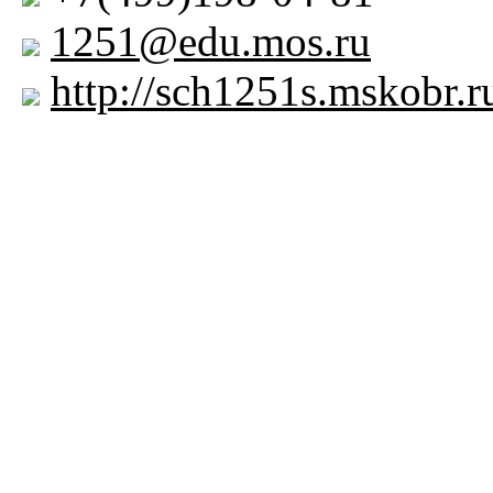
1251@edu.mos.ru
http://sch1251s.mskobr.r