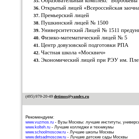
Образовательный комплекс "Воробьёвы
Открытый лицей «Всероссийская заочн
Премьерский лицей
Пушкинский лицей № 1500
Университетский Лицей № 1511 пред
Физико-математический лицей № 5
Центр довузовской подготовки РПА
Частная школа «Москвич»
Экономический лицей при РЭУ им. Пле
(495) 979-20-49
detimos@yandex.ru
Рекомендуем:
-
www.vuzmos.ru
Вузы Москвы: лучшие институты, универс
-
www.kolteh.ru
Лучшие колледжи и техникумы
-
www.schoolmoscow.ru
Лучшие школы Москвы
-
www.detsadmoscow.ru
Лучшие детские сады Москвы