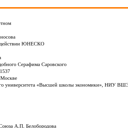
етном
носова
 содействии ЮНЕСКО
а
добного Серафима Саровского
1537
 Москве
кого университета «Высшей школы экономики», НИУ ВШ
Союза А.П. Белобородова