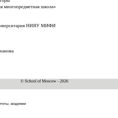
 горы"
ая многопредметная школа»
университария НИЯУ МИФИ
ханова
© School of Moscow - 2026
итеты, академии