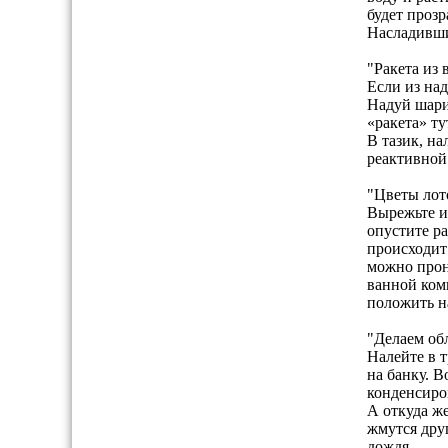
будет проз
Насладивши
"Ракета из
Если из над
Надуй шари
«ракета» ту
В тазик, на
реактивной
"Цветы лот
Вырежьте и
опустите ра
происходит 
можно прон
ванной ком
положить н
"Делаем об
Налейте в т
на банку. В
конденсиров
А откуда же
жмутся друг
дождя.