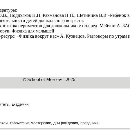
ературы:
О.В., Поддъяков Н.Н.,Рахманова Н.П., Щетинина В.В «Ребенок 
деятельности детей дошкольного возраста.
 книга экспериментов для дошкольников/ под ред. Мейяни А.
икорук. Физика для малышей
т-ресурс: «Физика вокруг нас» А. Кузнецов. Разговоры по утрам
© School of Moscow - 2026
итеты, академии
акли, творческие мастерские, дни рождения, праздники