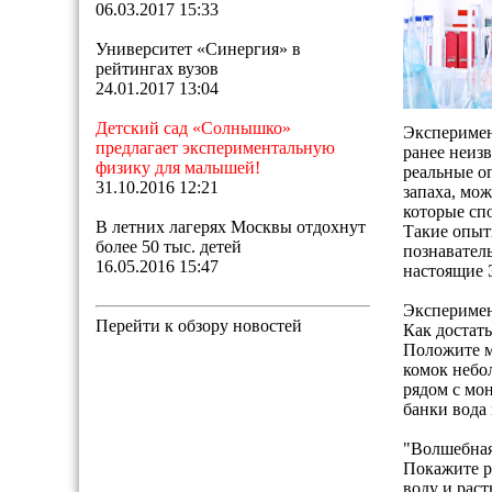
06.03.2017 15:33
Университет «Синергия» в
рейтингах вузов
24.01.2017 13:04
Детский сад «Солнышко»
Эксперимен
предлагает экспериментальную
ранее неиз
физику для малышей!
реальные оп
31.10.2016 12:21
запаха, мож
которые сп
В летних лагерях Москвы отдохнут
Такие опыт
более 50 тыс. детей
познавател
16.05.2016 15:47
настоящие
Экспериме
Перейти к обзору новостей
Как достать
Положите мо
комок небол
рядом с мо
банки вода 
"Волшебная
Покажите ре
воду и раст