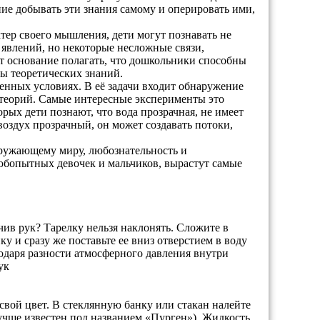
ние добывать эти знания самому и оперировать ими,
тер своего мышления, дети могут познавать не
явлений, но некоторые несложные связи,
т основание полагать, что дошкольники способны
ы теоретических знаний.
енных условиях. В её задачи входит обнаружение
теорий. Самые интересные эксперименты это
рых дети познают, что вода прозрачная, не имеет
 воздух прозрачный, он может создавать потоки,
кружающему миру, любознательность и
любопытных девочек и мальчиков, вырастут самые
очив рук? Тарелку нельзя наклонять. Сложите в
у и сразу же поставьте ее вниз отверстием в воду
годаря разности атмосферного давления внутри
ук
свой цвет. В стеклянную банку или стакан налейте
лучше известен под названием «Пурген»). Жидкость