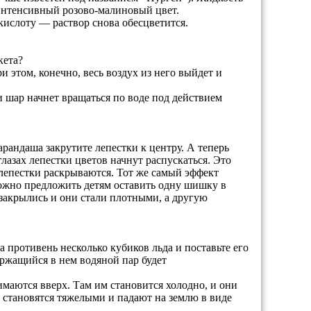
 интенсивный розово-малиновый цвет.
ислоту — раствор снова обесцветится.
кета?
 этом, конечно, весь воздух из него выйдет и
 и шар начнет вращаться по воде под действием
андаша закрутите лепестки к центру. А теперь
лазах лепестки цветов начнут распускаться. Это
 лепестки раскрываются. Тот же самый эффект
жно предложить детям оставить одну шишку в
 закрылись и они стали плотными, а другую
 противень несколько кубиков льда и поставьте его
ержащийся в нем водяной пар будет
имаются вверх. Там им становится холодно, и они
я, становятся тяжелыми и падают на землю в виде