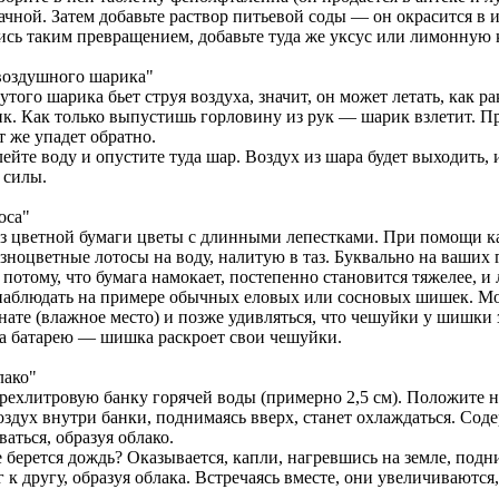
рачной. Затем добавьте раствор питьевой соды — он окрасится в
сь таким превращением, добавьте туда же уксус или лимонную к
 воздушного шарика"
утого шарика бьет струя воздуха, значит, он может летать, как ра
к. Как только выпустишь горловину из рук — шарик взлетит. При
т же упадет обратно.
лейте воду и опустите туда шар. Воздух из шара будет выходить,
 силы.
оса"
з цветной бумаги цветы с длинными лепестками. При помощи кар
зноцветные лотосы на воду, налитую в таз. Буквально на ваших г
потому, что бумага намокает, постепенно становится тяжелее, и
аблюдать на примере обычных еловых или сосновых шишек. Мо
нате (влажное место) и позже удивляться, что чешуйки у шишки
а батарею — шишка раскроет свои чешуйки.
лако"
рехлитровую банку горячей воды (примерно 2,5 см). Положите на
оздух внутри банки, поднимаясь вверх, станет охлаждаться. Сод
аться, образуя облако.
 берется дождь? Оказывается, капли, нагревшись на земле, подн
 к другу, образуя облака. Встречаясь вместе, они увеличиваютс