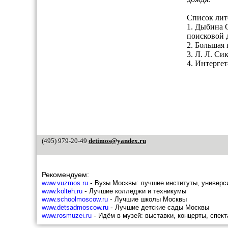
Список лит
1. Дыбина 
поисковой 
2. Большая
3. Л. Л. С
4. Интерге
(495) 979-20-49
detimos@yandex.ru
Рекомендуем:
-
www.vuzmos.ru
Вузы Москвы: лучшие институты, универс
-
www.kolteh.ru
Лучшие колледжи и техникумы
-
www.schoolmoscow.ru
Лучшие школы Москвы
-
www.detsadmoscow.ru
Лучшие детские сады Москвы
-
www.rosmuzei.ru
Идём в музей: выставки, концерты, спект