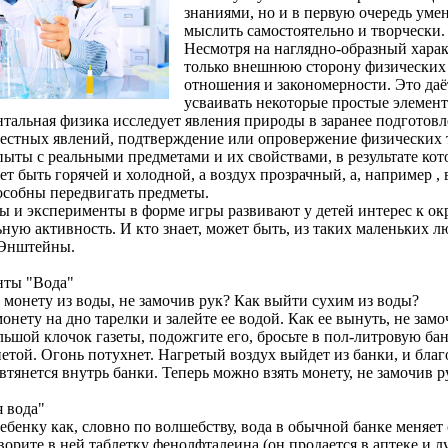
знаниями, но и в первую очередь уме
мыслить самостоятельно и творчески.
Несмотря на наглядно-образный харак
только внешнюю сторону физических 
отношения и закономерности. Это даё
усваивать некоторые простые элемент
тальная физика исследует явления природы в заранее подготовл
вестных явлений, подтверждение или опровержение физических 
ыты с реальными предметами и их свойствами, в результате кото
ет быть горячей и холодной, а воздух прозрачный, а, например ,
особны передвигать предметы.
ы и эксперименты в форме игры развивают у детей интерес к о
ьную активность. И кто знает, может быть, из таких маленьких 
 Энштейны.
нты "Вода"
 монету из воды, не замочив рук? Как выйти сухим из воды?
нету на дно тарелки и залейте ее водой. Как ее вынуть, не зам
ьшой клочок газеты, подожгите его, бросьте в пол-литровую банк
нетой. Огонь потухнет. Нагретый воздух выйдет из банки, и бла
втянется внутрь банки. Теперь можно взять монету, не замочив р
 вода"
бенку как, словно по волшебству, вода в обычной банке меняет 
ворите в ней таблетку фенолфталеина (он продается в аптеке и 