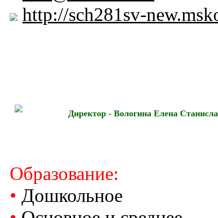
http://sch281sv-new.msko
Директор - Вологина Елена Станисл
Образование:
•
Дошкольное
•
Основное и среднее