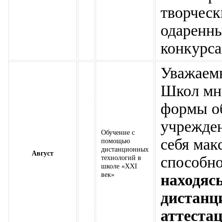
творческ
одаренны
конкурса
Уважаем
Школ мно
формы об
учрежде
Обучение с
себя мак
помощью
дистанционных
Август
технологий в
способно
школе «ХХI
век»
находяс
дистанц
аттеста