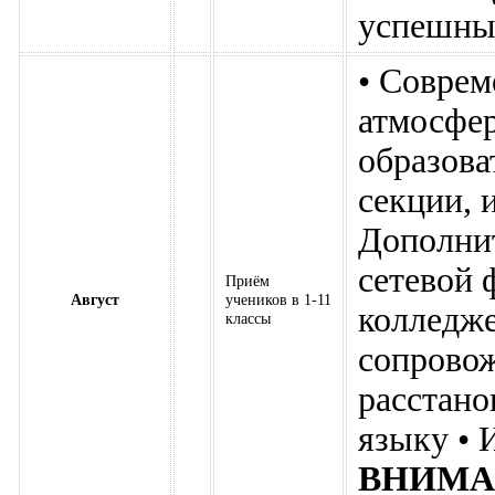
успешный
• Соврем
атмосфер
образова
секции, 
Дополнит
сетевой 
Приём
Август
учеников в 1-11
колледже
классы
сопровож
расстано
языку • 
ВНИМА