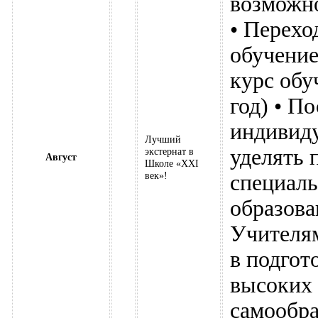
возможн
• Перехо
обучение
курс обу
год) • П
индивид
Лучший
уделять 
экстернат в
Август
Школе «ХХI
век»!
специаль
образова
Учителям
в подгот
высоких 
самообра